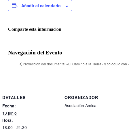
Añadir al calendario
Comparte esta información
Facebook
Twitter
LinkedIn
WhatsApp
Telegram
Email
Navegación del Evento
Proyección del documental «El Camino a la Tierra» y coloquio con
DETALLES
ORGANIZADOR
Asociación Amica
Fecha:
13 junio
Hora:
18:00 - 21:30