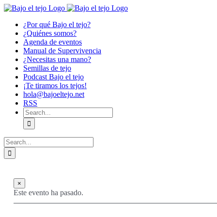
Skip
to
¿Por qué Bajo el tejo?
content
¿Quiénes somos?
Agenda de eventos
Manual de Supervivencia
¿Necesitas una mano?
Semillas de tejo
Podcast Bajo el tejo
¡Te tiramos los tejos!
hola@bajoeltejo.net
RSS
Search
for:
Search
for:
×
Este evento ha pasado.