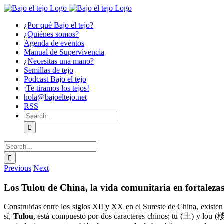
Skip
to
¿Por qué Bajo el tejo?
content
¿Quiénes somos?
Agenda de eventos
Manual de Supervivencia
¿Necesitas una mano?
Semillas de tejo
Podcast Bajo el tejo
¡Te tiramos los tejos!
hola@bajoeltejo.net
RSS
Search
for:
Search
for:
Previous
Next
Los Tulou de China, la vida comunitaria en fortalezas
Construidas entre los siglos XII y XX en el Sureste de China, exist
sí,
Tulou
, está compuesto por dos caracteres chinos; tu (土) y lou (楼)