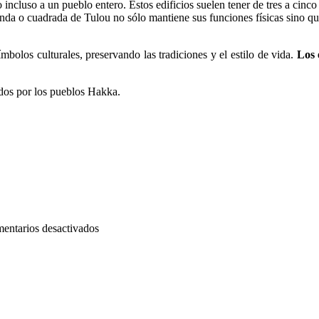
 incluso a un pueblo entero. Estos edificios suelen tener de tres a cinc
onda o cuadrada de Tulou no sólo mantiene sus funciones físicas sino 
mbolos culturales, preservando las tradiciones y el estilo de vida.
Los 
idos por los pueblos Hakka.
en
entarios desactivados
Los
Tulou
de
China,
la
vida
comunitaria