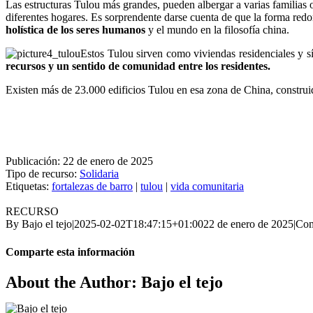
Las estructuras Tulou más grandes, pueden albergar a varias familias o
diferentes hogares. Es sorprendente darse cuenta de que la forma red
holística de los seres humanos
y el mundo en la filosofía china.
Estos Tulou sirven como viviendas residenciales y sí
recursos y un sentido de comunidad entre los residentes.
Existen más de 23.000 edificios Tulou en esa zona de China, constru
Publicación:
22 de enero de 2025
Tipo de recurso:
Solidaria
Etiquetas:
fortalezas de barro
|
tulou
|
vida comunitaria
RECURSO
By
Bajo el tejo
|
2025-02-02T18:47:15+01:00
22 de enero de 2025
|
Com
Comparte esta información
Facebook
Twitter
LinkedIn
WhatsApp
Telegram
Email
About the Author: Bajo el tejo