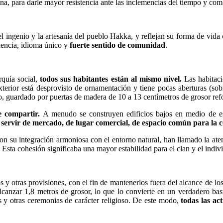
ena, para darle mayor resistencia ante las inclemencias del tiempo y com
 el ingenio y la artesanía del pueblo Hakka, y reflejan su forma de vida
iencia, idioma único y
fuerte sentido de comunidad
.
rquía social,
todos sus habitantes están al mismo nivel.
Las habitaci
terior está desprovisto de ornamentación y tiene pocas aberturas (sobr
, guardado por puertas de madera de 10 a 13 centímetros de grosor ref
e compartir.
A menudo se construyen edificios bajos en medio de est
e servir de mercado, de lugar comercial, de espacio común para la
con su integración armoniosa con el entorno natural, han llamado la ate
. Esta cohesión significaba una mayor estabilidad para el clan y el indiv
 y otras provisiones, con el fin de mantenerlos fuera del alcance de los
alcanzar 1,8 metros de grosor, lo que lo convierte en un verdadero bas
s y otras ceremonias de carácter religioso. De este modo,
todas las act