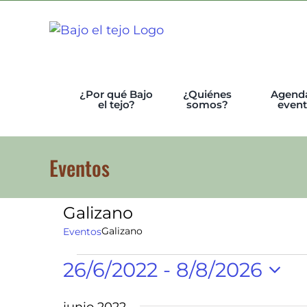
Skip
to
content
¿Por qué Bajo
¿Quiénes
Agend
el tejo?
somos?
even
Eventos
Galizano
Galizano
Eventos
Eventos
26/6/2022
 - 
8/8/2026
Selecciona