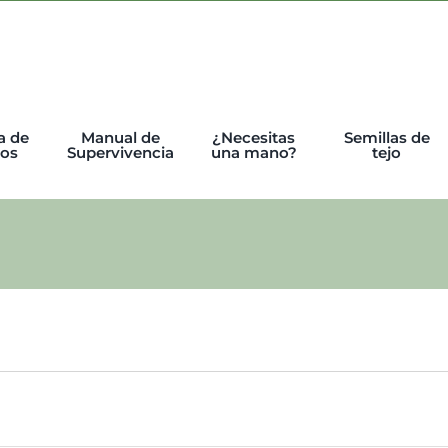
a de
Manual de
¿Necesitas
Semillas de
tos
Supervivencia
una mano?
tejo