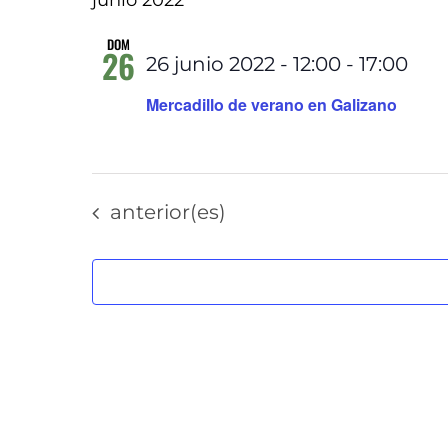
junio 2022
la
DOM
26
26 junio 2022 - 12:00
-
17:00
fecha.
Mercadillo de verano en Galizano
Eventos
anterior(es)