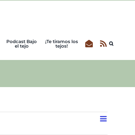
Podcast Bajo
¡Te tiramos los
el tejo
tejos!
Navegaci
Navegación
Lista
Buscar
de
de