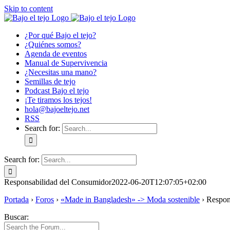
Skip to content
¿Por qué Bajo el tejo?
¿Quiénes somos?
Agenda de eventos
Manual de Supervivencia
¿Necesitas una mano?
Semillas de tejo
Podcast Bajo el tejo
¡Te tiramos los tejos!
hola@bajoeltejo.net
RSS
Search for:
Search for:
Responsabilidad del Consumidor
2022-06-20T12:07:05+02:00
Portada
›
Foros
›
«Made in Bangladesh» -> Moda sostenible
›
Respon
Buscar: