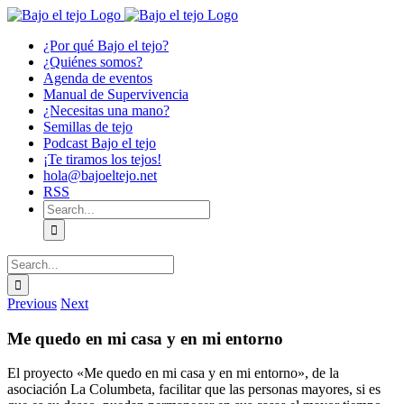
Skip
to
¿Por qué Bajo el tejo?
content
¿Quiénes somos?
Agenda de eventos
Manual de Supervivencia
¿Necesitas una mano?
Semillas de tejo
Podcast Bajo el tejo
¡Te tiramos los tejos!
hola@bajoeltejo.net
RSS
Search
for:
Search
for:
Previous
Next
Me quedo en mi casa y en mi entorno
El proyecto «Me quedo en mi casa y en mi entorno», de la
asociación La Columbeta, facilitar que las personas mayores, si es