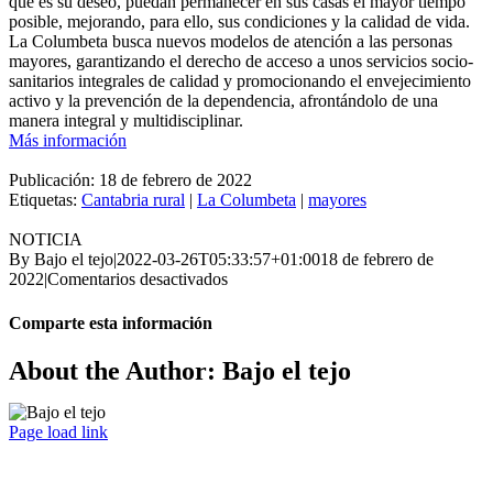
que es su deseo, puedan permanecer en sus casas el mayor tiempo
posible, mejorando, para ello, sus condiciones y la calidad de vida.
La Columbeta busca nuevos modelos de atención a las personas
mayores, garantizando el derecho de acceso a unos servicios socio-
sanitarios integrales de calidad y promocionando el envejecimiento
activo y la prevención de la dependencia, afrontándolo de una
manera integral y multidisciplinar.
Más información
Publicación:
18 de febrero de 2022
Etiquetas:
Cantabria rural
|
La Columbeta
|
mayores
NOTICIA
By
Bajo el tejo
|
2022-03-26T05:33:57+01:00
18 de febrero de
en
2022
|
Comentarios desactivados
Me
quedo
Comparte esta información
en
mi
Facebook
Twitter
LinkedIn
WhatsApp
Telegram
Email
About the Author: Bajo el tejo
casa
y
en
Page load link
mi
Go
entorno
to
Top