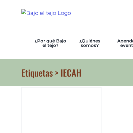
Skip
to
content
¿Por qué Bajo
¿Quiénes
Agend
el tejo?
somos?
even
Etiquetas > IECAH
e
cias
y