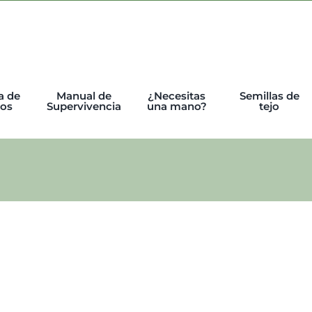
a de
Manual de
¿Necesitas
Semillas de
tos
Supervivencia
una mano?
tejo