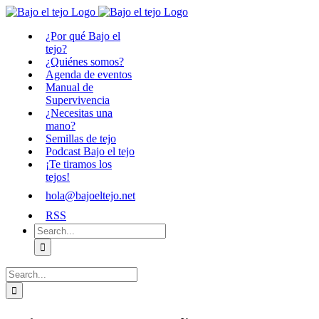
Skip
to
¿Por qué Bajo el
content
tejo?
¿Quiénes somos?
Agenda de eventos
Manual de
Supervivencia
¿Necesitas una
mano?
Semillas de tejo
Podcast Bajo el tejo
¡Te tiramos los
tejos!
hola@bajoeltejo.net
RSS
Search
for:
Search
for: