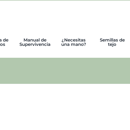
a de
Manual de
¿Necesitas
Semillas de
tos
Supervivencia
una mano?
tejo