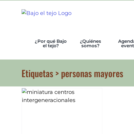
Skip
to
content
¿Por qué Bajo
¿Quiénes
Agend
el tejo?
somos?
even
Etiquetas > personas mayores
cionales.