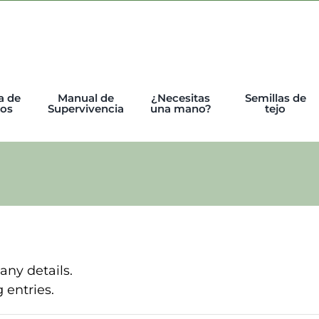
a de
Manual de
¿Necesitas
Semillas de
tos
Supervivencia
una mano?
tejo
 any details.
 entries.