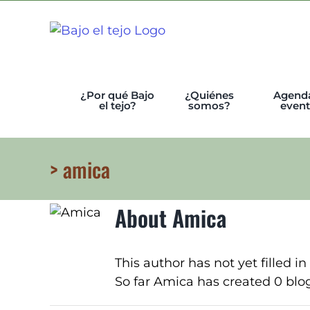
Skip
to
content
¿Por qué Bajo
¿Quiénes
Agend
el tejo?
somos?
even
> amica
About
Amica
This author has not yet filled in
So far Amica has created 0 blog