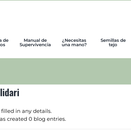
a de
Manual de
¿Necesitas
Semillas de
tos
Supervivencia
una mano?
tejo
lidari
filled in any details.
has created 0 blog entries.