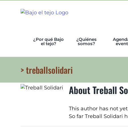
Skip
to
content
¿Por qué Bajo
¿Quiénes
Agend
el tejo?
somos?
even
> treballsolidari
About
Treball So
This author has not yet 
So far Treball Solidari 