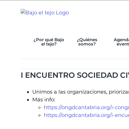
Skip
to
content
¿Por qué Bajo
¿Quiénes
Agend
el tejo?
somos?
even
I ENCUENTRO SOCIEDAD CI
Unimos a las organizaciones, prioriz
Más info:
https://ongdcantabria.org/i-cong
https://ongdcantabria.org/i-encu