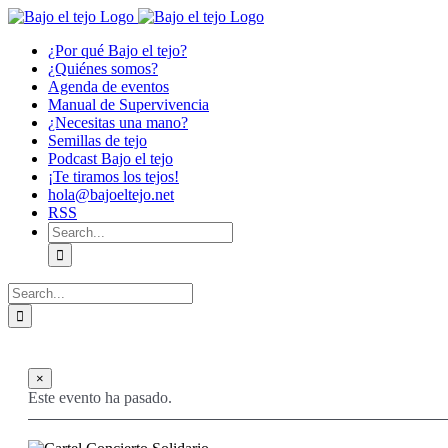
Skip
to
¿Por qué Bajo el tejo?
content
¿Quiénes somos?
Agenda de eventos
Manual de Supervivencia
¿Necesitas una mano?
Semillas de tejo
Podcast Bajo el tejo
¡Te tiramos los tejos!
hola@bajoeltejo.net
RSS
Search
for:
Search
for:
×
Este evento ha pasado.