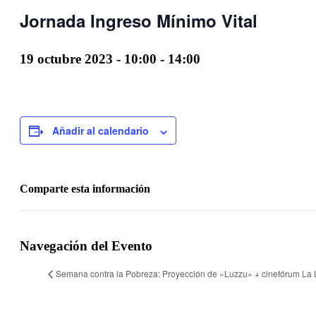
Jornada Ingreso Mínimo Vital
19 octubre 2023 - 10:00
-
14:00
Añadir al calendario
Comparte esta información
Facebook
Twitter
LinkedIn
WhatsApp
Telegram
Email
Navegación del Evento
Semana contra la Pobreza: Proyección de «Luzzu» + cinefórum La 