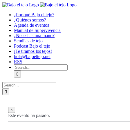
Skip
to
¿Por qué Bajo el tejo?
content
¿Quiénes somos?
Agenda de eventos
Manual de Supervivencia
¿Necesitas una mano?
Semillas de tejo
Podcast Bajo el tejo
¡Te tiramos los tejos!
hola@bajoeltejo.net
RSS
Search
for:
Search
for:
×
Este evento ha pasado.