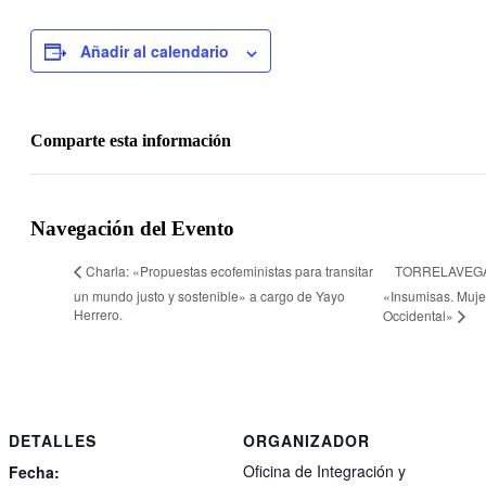
Añadir al calendario
Comparte esta información
Facebook
Twitter
LinkedIn
WhatsApp
Telegram
Email
Navegación del Evento
TORRELAVEGA 
Charla: «Propuestas ecofeministas para transitar
un mundo justo y sostenible» a cargo de Yayo
«Insumisas. Muje
Herrero.
Occidental»
DETALLES
ORGANIZADOR
Oficina de Integración y
Fecha: