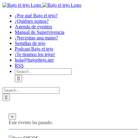
Skip
to
¿Por qué Bajo el tejo?
content
¿Quiénes somos?
Agenda de eventos
Manual de Supervivencia
¿Necesitas una mano?
Semillas de tejo
Podcast Bajo el tejo
¡Te tiramos los tejos!
hola@bajoeltejo.net
RSS
Search
for:
Search
for:
×
Este evento ha pasado.