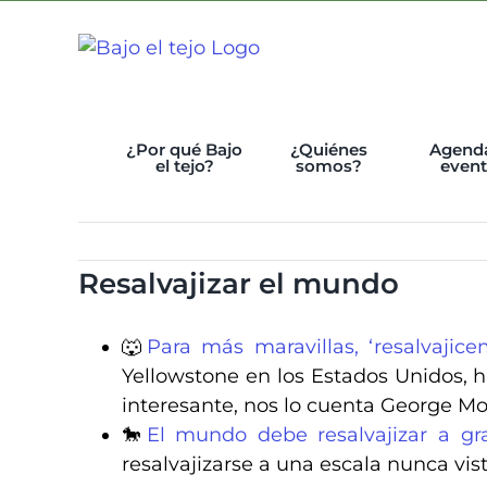
Skip
to
content
¿Por qué Bajo
¿Quiénes
Agend
el tejo?
somos?
even
Resalvajizar el mundo
🐺
Para más maravillas, ‘resalvajic
Yellowstone en los Estados Unidos, h
interesante, nos lo cuenta George Mon
🐎
El mundo debe resalvajizar a gr
resalvajizarse a una escala nunca vist