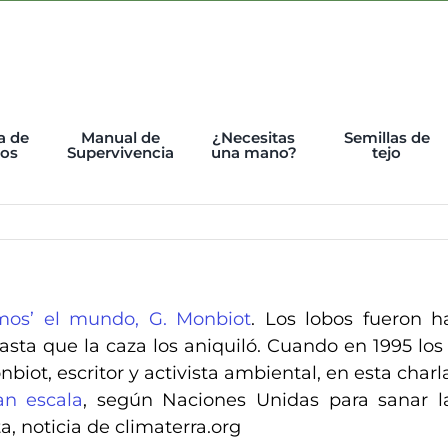
a de
Manual de
¿Necesitas
Semillas de
tos
Supervivencia
una mano?
tejo
emos’ el mundo, G. Monbiot
. Los lobos fueron h
asta que la caza los aniquiló. Cuando en 1995 lo
biot, escritor y activista ambiental, en esta charl
an escala
, según Naciones Unidas para sanar l
a, noticia de climaterra.org