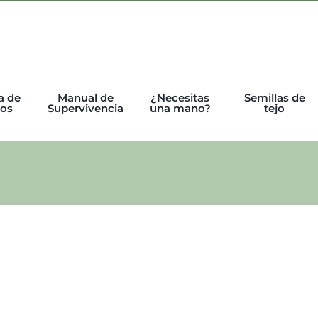
a de
Manual de
¿Necesitas
Semillas de
tos
Supervivencia
una mano?
tejo