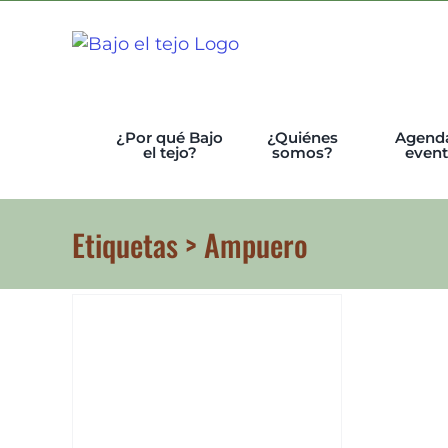
Skip
to
content
¿Por qué Bajo
¿Quiénes
Agend
el tejo?
somos?
even
Etiquetas > Ampuero