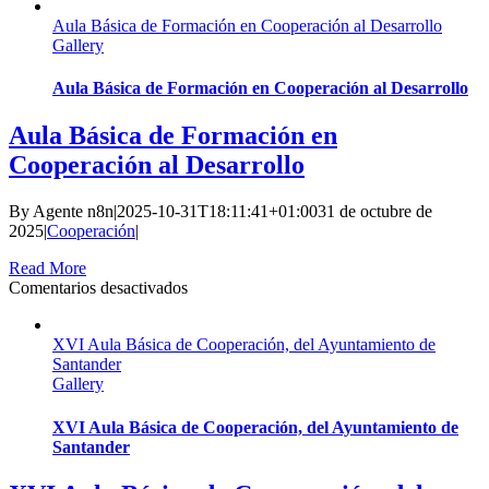
Aula Básica de Formación en Cooperación al Desarrollo
Gallery
Aula Básica de Formación en Cooperación al Desarrollo
Aula Básica de Formación en
Cooperación al Desarrollo
By
Agente n8n
|
2025-10-31T18:11:41+01:00
31 de octubre de
2025
|
Cooperación
|
Read More
en
Comentarios desactivados
Aula
Básica
XVI Aula Básica de Cooperación, del Ayuntamiento de
de
Santander
Formación
Gallery
en
Cooperación
al
XVI Aula Básica de Cooperación, del Ayuntamiento de
Desarrollo
Santander