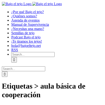
Skip
to
¿Por qué Bajo el tejo?
content
¿Quiénes somos?
Agenda de eventos
Manual de Supervivencia
¿Necesitas una mano?
Semillas de tejo
Podcast Bajo el tejo
¡Te tiramos los tejos!
hola@bajoeltejo.net
RSS
Search
for:
Search
for:
Etiquetas > aula básica de
cooperación