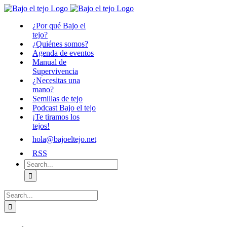
Skip
to
¿Por qué Bajo el
content
tejo?
¿Quiénes somos?
Agenda de eventos
Manual de
Supervivencia
¿Necesitas una
mano?
Semillas de tejo
Podcast Bajo el tejo
¡Te tiramos los
tejos!
hola@bajoeltejo.net
RSS
Search
for:
Search
for: