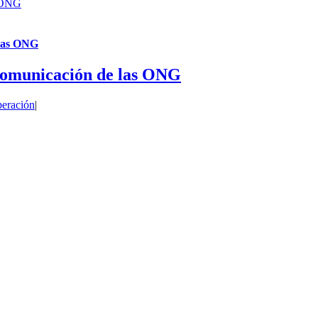
s ONG
 las ONG
a comunicación de las ONG
eración
|