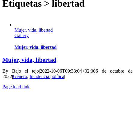
Etiquetas > libertad
Mujer, vida, libertad
Gallery
Mujer, vida, libertad
Mujer, vida, libertad
By
Bajo el tejo
|
2022-10-06T09:33:04+02:00
6 de octubre de
2022
|
Género
,
Incidencia política
|
Page load link
Go
to
Top