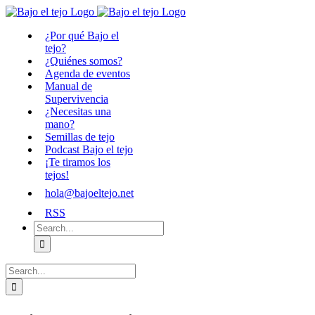
Skip
to
¿Por qué Bajo el
content
tejo?
¿Quiénes somos?
Agenda de eventos
Manual de
Supervivencia
¿Necesitas una
mano?
Semillas de tejo
Podcast Bajo el tejo
¡Te tiramos los
tejos!
hola@bajoeltejo.net
RSS
Search
for:
Search
for: