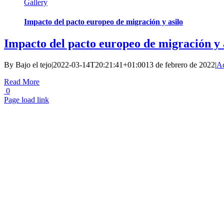
Gallery
Impacto del pacto europeo de migración y asilo
Impacto del pacto europeo de migración y 
By
Bajo el tejo
|
2022-03-14T20:21:41+01:00
13 de febrero de 2022
|
Ac
Read More
0
Page load link
Go
to
Top