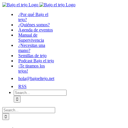
Skip
to
¿Por qué Bajo el
content
tejo?
¿Quiénes somos?
Agenda de eventos
Manual de
Supervivencia
¿Necesitas una
mano?
Semillas de tejo
Podcast Bajo el tejo
¡Te tiramos los
tejos!
hola@bajoeltejo.net
RSS
Search
for:
Search
for: