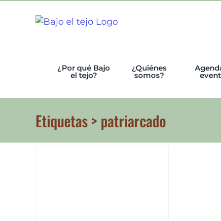
Skip
to
content
¿Por qué Bajo
¿Quiénes
Agend
el tejo?
somos?
even
Etiquetas > patriarcado
al