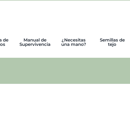
a de
Manual de
¿Necesitas
Semillas de
tos
Supervivencia
una mano?
tejo