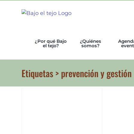
Skip
to
content
¿Por qué Bajo
¿Quiénes
Agend
el tejo?
somos?
even
Etiquetas > prevención y gestión 
y