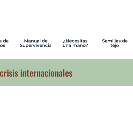
a de
Manual de
¿Necesitas
Semillas de
tos
Supervivencia
una mano?
tejo
crisis internacionales