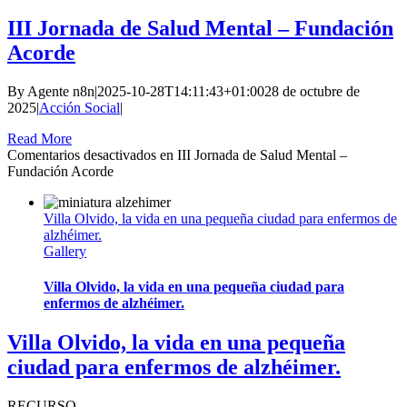
III Jornada de Salud Mental – Fundación
Acorde
By
Agente n8n
|
2025-10-28T14:11:43+01:00
28 de octubre de
2025
|
Acción Social
|
Read More
Comentarios desactivados
en III Jornada de Salud Mental –
Fundación Acorde
Villa Olvido, la vida en una pequeña ciudad para enfermos de
alzhéimer.
Gallery
Villa Olvido, la vida en una pequeña ciudad para
enfermos de alzhéimer.
Villa Olvido, la vida en una pequeña
ciudad para enfermos de alzhéimer.
RECURSO