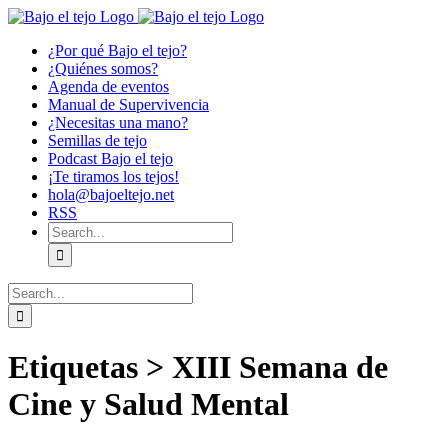
Skip
to
¿Por qué Bajo el tejo?
content
¿Quiénes somos?
Agenda de eventos
Manual de Supervivencia
¿Necesitas una mano?
Semillas de tejo
Podcast Bajo el tejo
¡Te tiramos los tejos!
hola@bajoeltejo.net
RSS
Search
for:
Search
for:
Etiquetas > XIII Semana de
Cine y Salud Mental