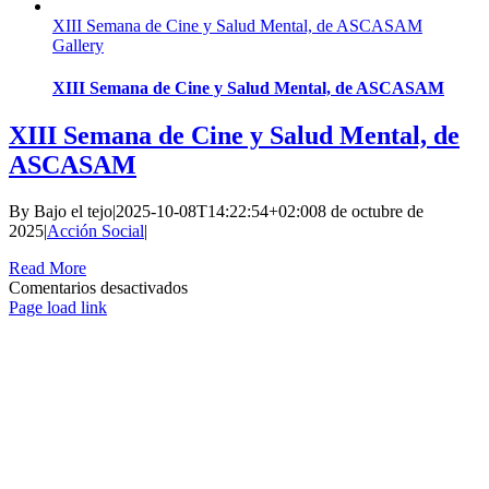
XIII Semana de Cine y Salud Mental, de ASCASAM
Gallery
XIII Semana de Cine y Salud Mental, de ASCASAM
XIII Semana de Cine y Salud Mental, de
ASCASAM
By
Bajo el tejo
|
2025-10-08T14:22:54+02:00
8 de octubre de
2025
|
Acción Social
|
Read More
en
Comentarios desactivados
XIII
Page load link
Go
Semana
to
de
Top
Cine
y
Salud
Mental,
de
ASCASAM