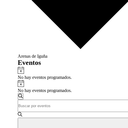
Arenas de Iguña
Eventos
Aviso
No hay eventos programados.
Aviso
No hay eventos programados.
Navegación
Buscar
Introduce
de
la
búsqueda
palabra
clave.
y
Busca
vistas
Eventos