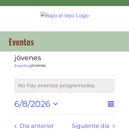
Skip
to
content
Eventos
jóvenes
jóvenes
Eventos
Eventos
No hay eventos programados.
en
Aviso
6
6/8/2026
Naveg
agosto
Navegac
Día
Buscar
de
Selecciona
2026
de
vistas
búsqued
Día anterior
Siguiente día
la