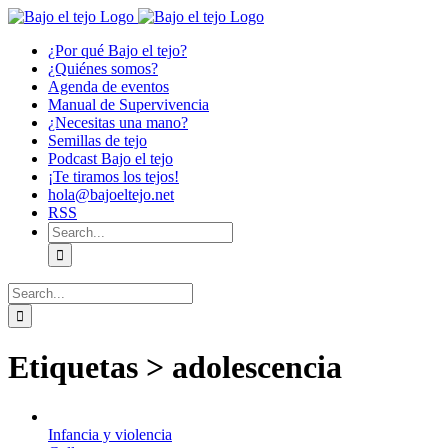
Skip
to
¿Por qué Bajo el tejo?
content
¿Quiénes somos?
Agenda de eventos
Manual de Supervivencia
¿Necesitas una mano?
Semillas de tejo
Podcast Bajo el tejo
¡Te tiramos los tejos!
hola@bajoeltejo.net
RSS
Search
for:
Search
for:
Etiquetas > adolescencia
Infancia y violencia