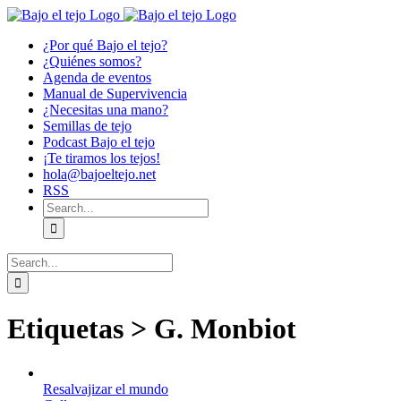
Skip
to
¿Por qué Bajo el tejo?
content
¿Quiénes somos?
Agenda de eventos
Manual de Supervivencia
¿Necesitas una mano?
Semillas de tejo
Podcast Bajo el tejo
¡Te tiramos los tejos!
hola@bajoeltejo.net
RSS
Search
for:
Search
for:
Etiquetas > G. Monbiot
Resalvajizar el mundo