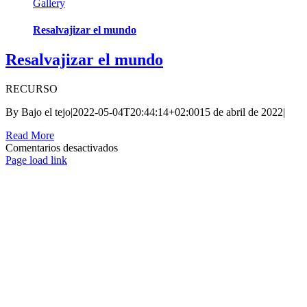
Gallery
Resalvajizar el mundo
Resalvajizar el mundo
RECURSO
By
Bajo el tejo
|
2022-05-04T20:44:14+02:00
15 de abril de 2022
|
Read More
en
Comentarios desactivados
Resalvajizar
Page load link
Go
el
to
mundo
Top