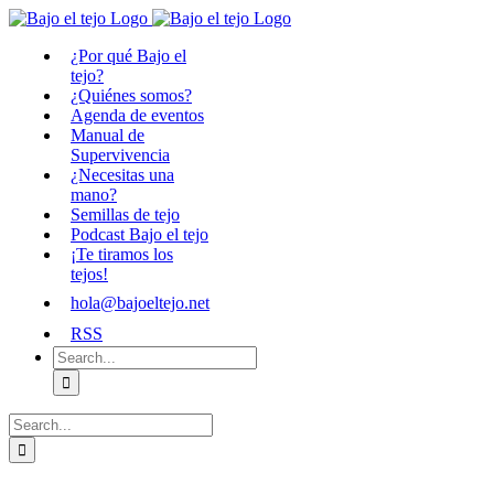
Skip
to
¿Por qué Bajo el
content
tejo?
¿Quiénes somos?
Agenda de eventos
Manual de
Supervivencia
¿Necesitas una
mano?
Semillas de tejo
Podcast Bajo el tejo
¡Te tiramos los
tejos!
hola@bajoeltejo.net
RSS
Search
for:
Search
for: